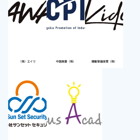
（株）エイワ
中国興業（株）
機動警備保障（株）