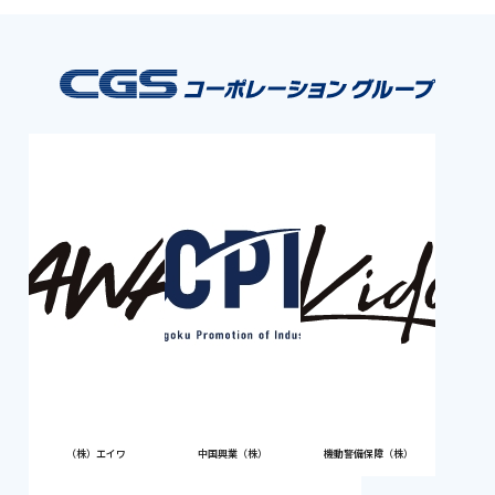
（株）エイワ
中国興業（株）
機動警備保障（株）