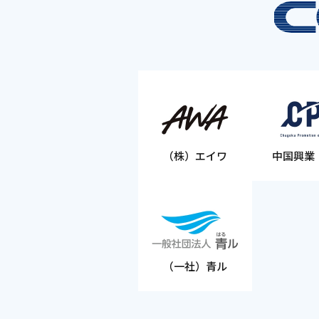
（株）エイワ
中国興業
（一社）青ル