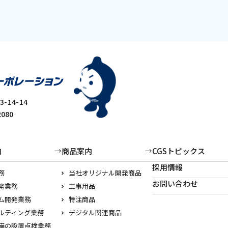
-14-14
2080
内
商品案内
CGSトピックス
採用情報
務
当社オリジナル開発商品
お問い合わせ
発業務
工事用品
ム開発業務
特注商品
ルティング業務
デジタル関連商品
備の設置点検業務