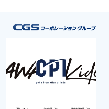
（株）エイワ
中国興業（株）
機動警備保障（株）