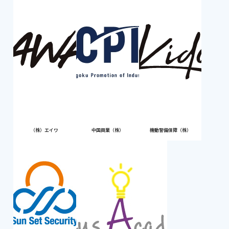
（株）エイワ
中国興業（株）
機動警備保障（株）